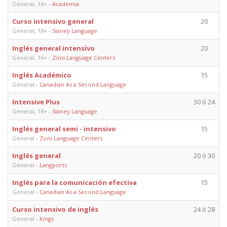
General, 16+
-
Academia
Curso intensivo general
20
General, 18+
-
Slaney Language
Inglés general intensivo
20
General, 16+
-
Zoni Language Centers
Inglés Académico
15
General
-
Canadian As a Second Language
Intensive Plus
30 ó 24
General, 18+
-
Slaney Language
Inglés general semi - intensivo
15
General
-
Zoni Language Centers
Inglés general
20 ó 30
General
-
Langports
Inglés para la comunicación efectiva
15
General
-
Canadian As a Second Language
Curso intensivo de inglés
24 ó 28
General
-
Kings