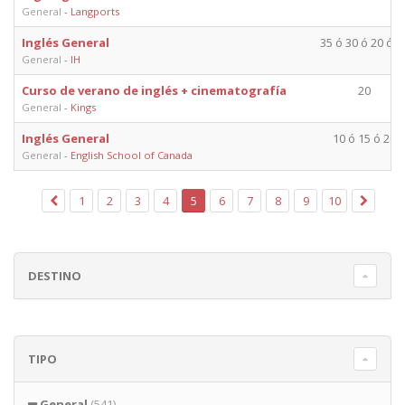
General
-
Langports
Inglés General
35 ó 30 ó 20 ó 1
General
-
IH
Curso de verano de inglés + cinematografía
20
General
-
Kings
Inglés General
10 ó 15 ó 20
General
-
English School of Canada
1
2
3
4
5
6
7
8
9
10
DESTINO
TIPO
General
(541)