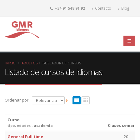
+34 91 548 91 92
Contacto
Blog
INICIO
ADULTOS
BUSCADOR DE CURSOS
Listado de cursos de idiomas
Ordenar por:
Curso
Clases semanal
tipo, edades
- academia
General Full time
20