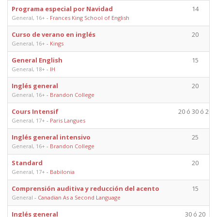
Programa especial por Navidad
14
General, 16+
-
Frances King School of English
Curso de verano en inglés
20
General, 16+
-
Kings
General English
15
General, 18+
-
IH
Inglés general
20
General, 16+
-
Brandon College
Cours Intensif
20 ó 30 ó 26
General, 17+
-
Paris Langues
Inglés general intensivo
25
General, 16+
-
Brandon College
Standard
20
General, 17+
-
Babilonia
Comprensión auditiva y reducción del acento
15
General
-
Canadian As a Second Language
Inglés general
30 ó 20