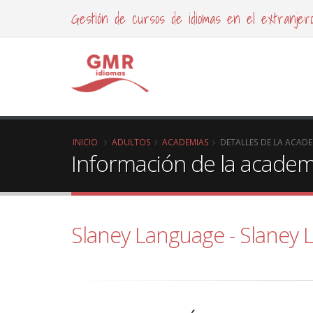
Gestión de cursos de idiomas en el extranjer
INICIO
ADULTOS
ACADEMIAS
DETALLES DE LA ACAD
Información de la acade
Slaney Language - Slaney 