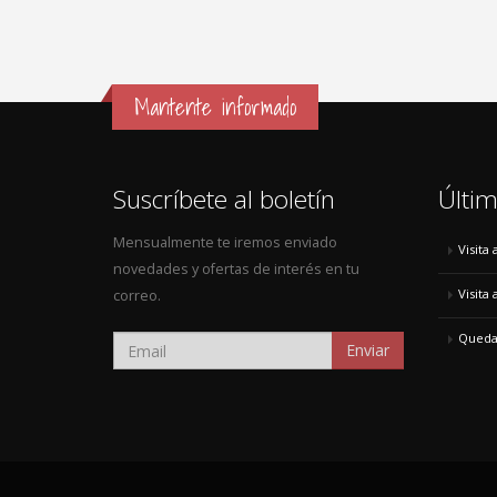
Mantente informado
Suscríbete al boletín
Últim
Mensualmente te iremos enviado
Visita
novedades y ofertas de interés en tu
Visita
correo.
Quedad
Enviar