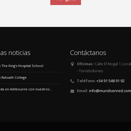
as noticias
Contáctanos
Oficinas:
Calle El Nogal 1, Loca
 a The King's Hospital School
- Torrelodones
 a Ratoath College
Teléfono:
+34 91 548 91 92
a en Ashbourne con nuestros...
Email:
info@mundoenred.com