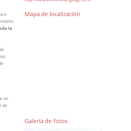
Mapa de localización
na e
uimiento
oda la
más
nas
de
ar en
l de
Galería de fotos