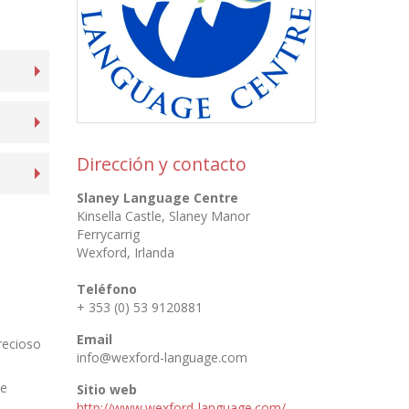
Dirección y contacto
Slaney Language Centre
Kinsella Castle, Slaney Manor
Ferrycarrig
Wexford
,
Irlanda
Teléfono
+ 353 (0) 53 9120881
Email
precioso
info@wexford-language.com
ce
Sitio web
http://www.wexford-language.com/