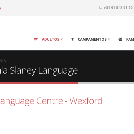
o
+34 91 548 91 92
ADULTOS
CAMPAMENTOS
FAM
EMIA
mia Slaney Language
Language Centre - Wexford