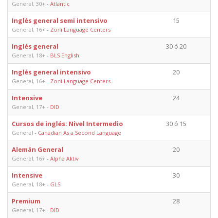
General, 30+
-
Atlantic
Inglés general semi intensivo
15
General, 16+
-
Zoni Language Centers
Inglés general
30 ó 20
General, 18+
-
BLS English
Inglés general intensivo
20
General, 16+
-
Zoni Language Centers
Intensive
24
General, 17+
-
DID
Cursos de inglés: Nivel Intermedio
30 ó 15
General
-
Canadian As a Second Language
Alemán General
20
General, 16+
-
Alpha Aktiv
Intensive
30
General, 18+
-
GLS
Premium
28
General, 17+
-
DID