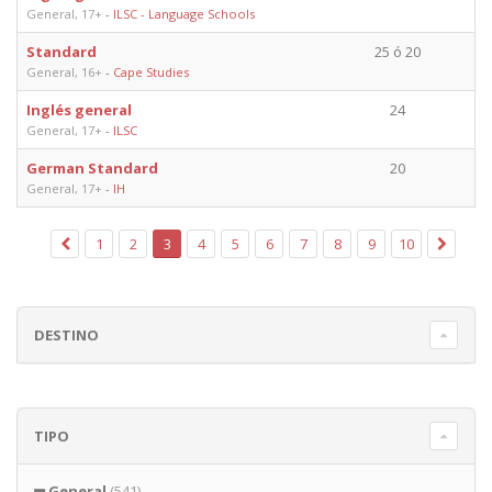
General, 17+
-
ILSC - Language Schools
Standard
25 ó 20
General, 16+
-
Cape Studies
Inglés general
24
General, 17+
-
ILSC
German Standard
20
General, 17+
-
IH
1
2
3
4
5
6
7
8
9
10
DESTINO
TIPO
General
(541)