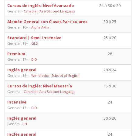
Cursos de inglés: Nivel Avanzado
24 ó 30 ó 20
General
-
Canadian As a Second Language
Alemán General con Clases Particulares
30 ó 25
General, 16+
-
Alpha Aktiv
Standard | Semi-Intensive
25 ó 20
General, 18+
-
GLS
Premium
28
General, 17+
-
DID
Inglés general
28 ó 24
General, 16+
-
Wimbledon School of English
Cursos de inglés: Nivel Maestría
15 ó 30
General
-
Canadian As a Second Language
Intensive
24
General, 17+
-
DID
Inglés general
30 ó 20
General
-
IH
Inglés general
24