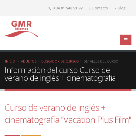
+34 91 548 91 92
Contacto
Blog
INICIO
ADULTOS
BUSCADOR DE CURSOS
DETALLES DEL CURSO
Información del curso Curso de
verano de inglés + cinematografía
Curso de verano de inglés +
cinematografía "Vacation Plus Film"