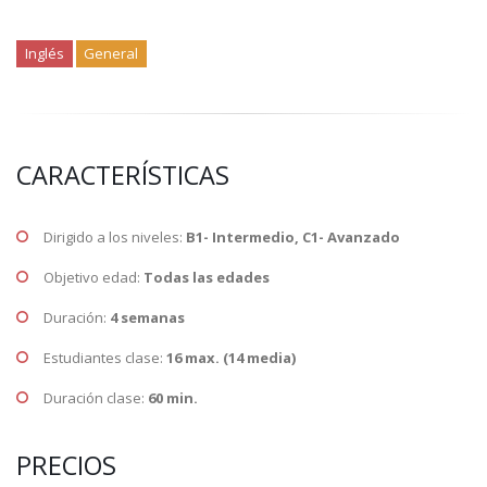
Inglés
General
CARACTERÍSTICAS
Dirigido a los niveles:
B1- Intermedio, C1- Avanzado
Objetivo edad:
Todas las edades
Duración:
4 semanas
Estudiantes clase:
16 max. (14 media)
Duración clase:
60 min.
PRECIOS