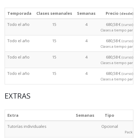
Temporada
Clases semanales
Semanas
Precio
(desde)
Todo el año
15
4
680,58 €
(curso)
Clases a tiempo parcia
Todo el año
15
4
680,58 €
(curso)
Clases a tiempo parcia
Todo el año
15
4
680,58 €
(curso)
Clases a tiempo parcia
Todo el año
15
4
680,58 €
(curso)
Clases a tiempo parcia
EXTRAS
Extra
Semanas
Tipo
Tutorías individuales
Opcional
Pack de