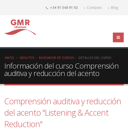
+34 91 548 91 92
Contacto
Blog
INICIO
ADULTOS
BUSCADOR DE CURSOS
DETALLES DEL CURSO
Información del curso Comprensión
auditiva y reducción del acento
Comprensión auditiva y reducción
del acento "Listening & Accent
Reduction"