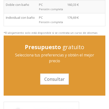
Doble con baño
PC
160,33 €
Pensión completa
Individual con baño
PC
176,69 €
Pensión completa
*El alojamiento solo está disponible si se contrata un curso de idiomas
Presupuesto
gratuito
Selecciona tus preferencias y obtén el mejor
precio
Consultar