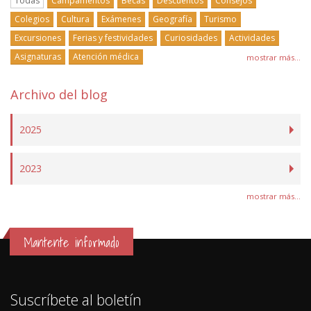
Todas
Campamentos
Becas
Descuentos
Consejos
Colegios
Cultura
Exámenes
Geografía
Turismo
Excursiones
Ferias y festividades
Curiosidades
Actividades
Asignaturas
Atención médica
mostrar más...
Archivo del blog
2025
2023
mostrar más...
Mantente informado
Suscríbete al boletín