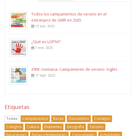
Todos los campamentos de verano en el
extranjero de GMR en 2025
13 ene. 2025
¿Qué es LOPIVI?
7 ene. 2025
295€ /semana- Campamento de verano- Inglés
17 sept. 2023
Etiquetas
Todas
Campamentos
Becas
Descuentos
Consejos
Colegios
Cultura
Exámenes
Geografía
Turismo
Excursiones
Ferias y festividades
Curiosidades
Actividades