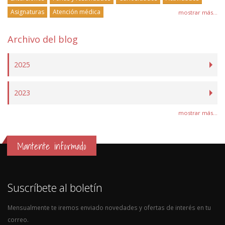
Asignaturas
Atención médica
mostrar más...
Archivo del blog
2025
2023
mostrar más...
Mantente informado
Suscríbete al boletín
Mensualmente te iremos enviado novedades y ofertas de interés en tu
correo.