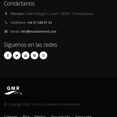
Contáctanos
Oficinas:
Calle El Nogal 1, Local 7 28250 - Torrelodones
Teléfono:
+34 91 548 91 92
Email:
info@mundoenred.com
Síguenos en las redes
© Copyright 2026. Todos los derechos reservados.
Contacto
Blog
Empleo
Área privada
Aviso Legal