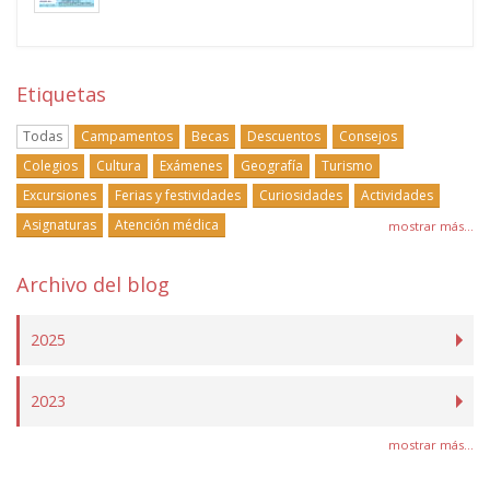
Etiquetas
Todas
Campamentos
Becas
Descuentos
Consejos
Colegios
Cultura
Exámenes
Geografía
Turismo
Excursiones
Ferias y festividades
Curiosidades
Actividades
Asignaturas
Atención médica
mostrar más...
Archivo del blog
2025
2023
mostrar más...