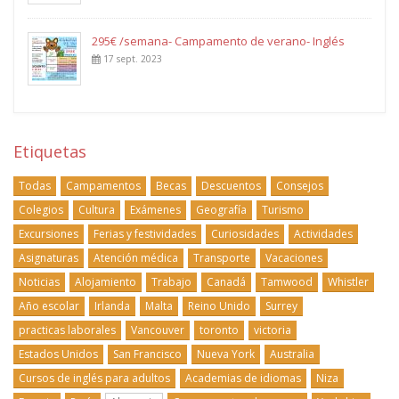
295€ /semana- Campamento de verano- Inglés
17 sept. 2023
Etiquetas
Todas
Campamentos
Becas
Descuentos
Consejos
Colegios
Cultura
Exámenes
Geografía
Turismo
Excursiones
Ferias y festividades
Curiosidades
Actividades
Asignaturas
Atención médica
Transporte
Vacaciones
Noticias
Alojamiento
Trabajo
Canadá
Tamwood
Whistler
Año escolar
Irlanda
Malta
Reino Unido
Surrey
practicas laborales
Vancouver
toronto
victoria
Estados Unidos
San Francisco
Nueva York
Australia
Cursos de inglés para adultos
Academias de idiomas
Niza