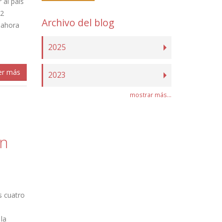
 al país
52
Archivo del blog
 ahora
2025
er más
2023
mostrar más...
en
s cuatro
la