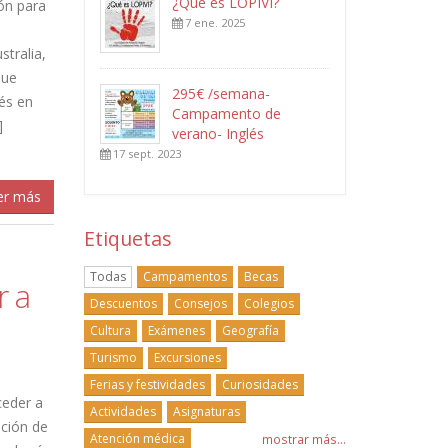
¿Qué es LOPIVI?
ón para
7 ene. 2025
0
stralia,
que
295€ /semana-
és en
Campamento de
]
verano- Inglés
17 sept. 2023
er más
Etiquetas
Todas
Campamentos
Becas
r a
Descuentos
Consejos
Colegios
Cultura
Exámenes
Geografía
Turismo
Excursiones
Ferias y festividades
Curiosidades
ceder a
Actividades
Asignaturas
ación de
Atención médica
mostrar más...