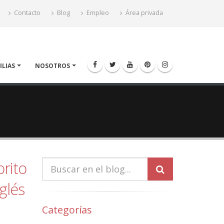
Contacto
Blog
Empleo
Área privada
ILIAS
NOSOTROS
orito
glés
Categorías