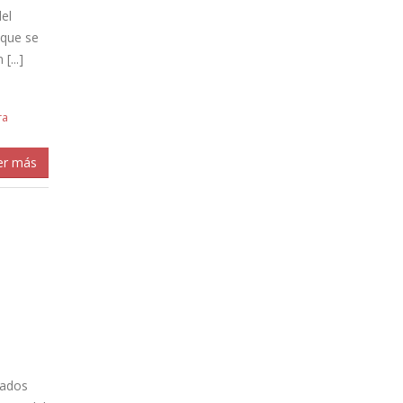
el
 que se
...]
ra
er más
tados