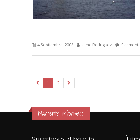
4 Septiembre, 2008
Jaime Rodríguez
0 comenta
1
2
Mantente informado
Suscríbete al boletín
Últim