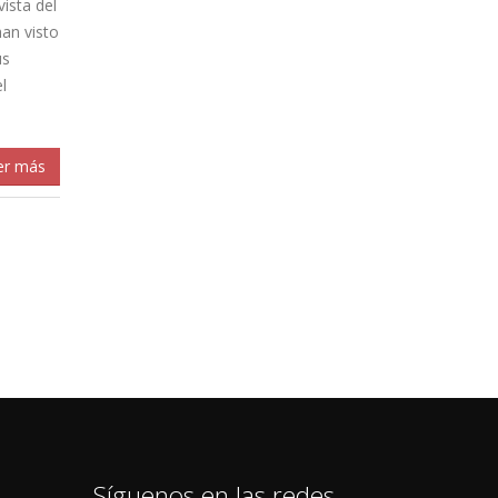
ista del
han visto
us
l
er más
Síguenos en las redes