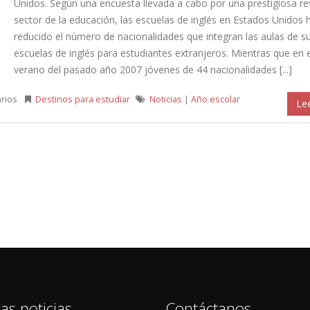
Unidos. Según una encuesta llevada a cabo por una prestigiosa rev
sector de la educación, las escuelas de inglés en Estados Unidos 
reducido el número de nacionalidades que integran las aulas de s
escuelas de inglés para estudiantes extranjeros. Mientras que en e
verano del pasado año 2007 jóvenes de 44 nacionalidades [...]
rios
Destinos para estudiar
Noticias
|
Año escolar
Le
as noticias
Contáctanos