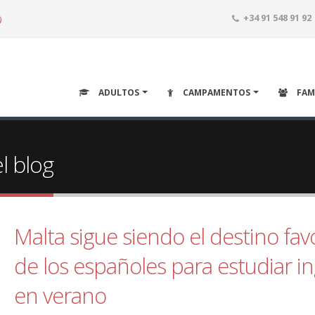
o
+34 91 548 91 92
ADULTOS
CAMPAMENTOS
FAM
l blog
Malta sigue siendo el destino fav
de los españoles para estudiar in
en verano