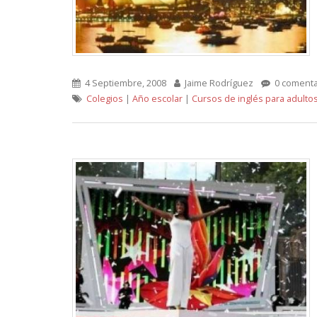
4 Septiembre, 2008
Jaime Rodríguez
0 comenta
Colegios
|
Año escolar
|
Cursos de inglés para adulto