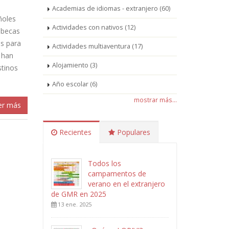
Academias de idiomas - extranjero (60)
ñoles
Actividades con nativos (12)
 becas
os para
Actividades multiaventura (17)
e han
Alojamiento (3)
stinos
Año escolar (6)
mostrar más...
er más
Recientes
Populares
Todos los
n
campamentos de
verano en el extranjero
de GMR en 2025
13 ene. 2025