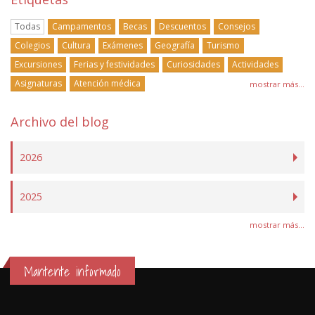
Todas
Campamentos
Becas
Descuentos
Consejos
Colegios
Cultura
Exámenes
Geografía
Turismo
Excursiones
Ferias y festividades
Curiosidades
Actividades
Asignaturas
Atención médica
mostrar más...
Archivo del blog
2026
2025
mostrar más...
Mantente informado