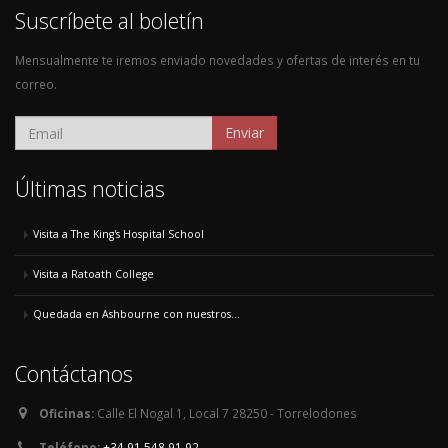
Suscríbete al boletín
Mensualmente te iremos enviado novedades y ofertas de interés en tu
correo.
Enviar
Últimas noticias
Visita a The King's Hospital School
Visita a Ratoath College
Quedada en Ashbourne con nuestros...
Contáctanos
Oficinas:
Calle El Nogal 1, Local 7 28250 - Torrelodones
Teléfono:
+34 91 548 91 92