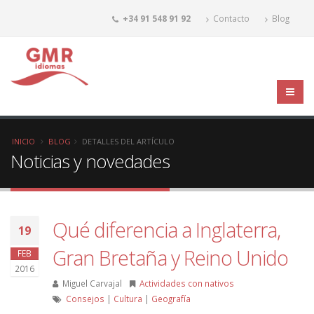
+34 91 548 91 92
Contacto
Blog
INICIO
BLOG
DETALLES DEL ARTÍCULO
Noticias y novedades
Qué diferencia a Inglaterra,
19
Gran Bretaña y Reino Unido
FEB
2016
Miguel Carvajal
Actividades con nativos
Consejos
|
Cultura
|
Geografía