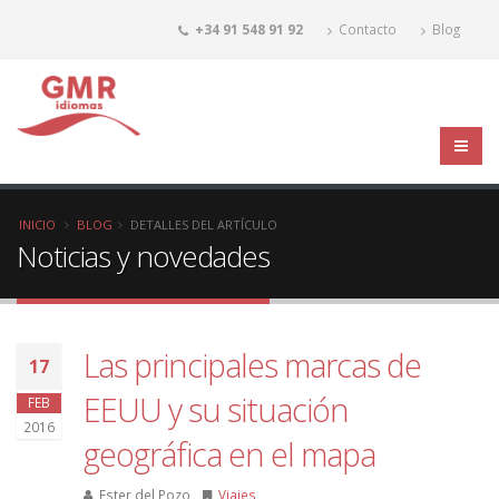
+34 91 548 91 92
Contacto
Blog
INICIO
BLOG
DETALLES DEL ARTÍCULO
Noticias y novedades
Las principales marcas de
17
EEUU y su situación
FEB
2016
geográfica en el mapa
Ester del Pozo
Viajes