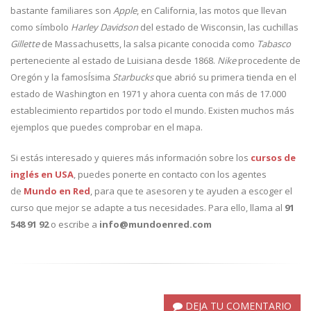
bastante familiares son
Apple
, en California, las motos que llevan
como símbolo
Harley Davidson
del estado de Wisconsin, las cuchillas
Gillette
de Massachusetts, la salsa picante conocida como
Tabasco
perteneciente al estado de Luisiana desde 1868.
Nike
procedente de
Oregón y la famosÍsima
Starbucks
que abrió su primera tienda en el
estado de Washington en 1971 y ahora cuenta con más de 17.000
establecimiento repartidos por todo el mundo. Existen muchos más
ejemplos que puedes comprobar en el mapa.
Si estás interesado y quieres más información sobre los
cursos de
inglés en USA
, puedes ponerte en contacto con los agentes
de
Mundo en Red
, para que te asesoren y te ayuden a escoger el
curso que mejor se adapte a tus necesidades. Para ello, llama al
91
548 91 92
o escribe a
info@mundoenred.com
DEJA TU COMENTARIO