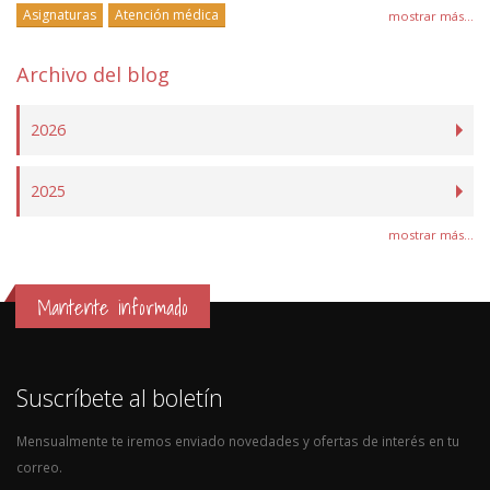
Asignaturas
Atención médica
mostrar más...
Archivo del blog
2026
2025
mostrar más...
Mantente informado
Suscríbete al boletín
Mensualmente te iremos enviado novedades y ofertas de interés en tu
correo.