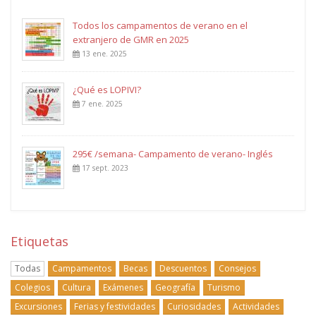
Todos los campamentos de verano en el
extranjero de GMR en 2025
13 ene. 2025
¿Qué es LOPIVI?
7 ene. 2025
295€ /semana- Campamento de verano- Inglés
17 sept. 2023
Etiquetas
Todas
Campamentos
Becas
Descuentos
Consejos
Colegios
Cultura
Exámenes
Geografía
Turismo
Excursiones
Ferias y festividades
Curiosidades
Actividades