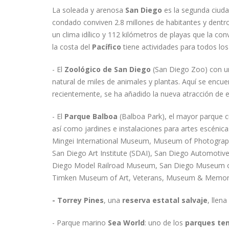
La soleada y arenosa
San Diego
es la segunda ciud
condado conviven 2.8 millones de habitantes y dentro
un clima idílico y 112 kilómetros de playas que la con
la costa del
Pacífico
tiene actividades para todos los
- El
Zoológico de San Diego
(San Diego Zoo) con un
natural de miles de animales y plantas. Aquí se encuen
recientemente, se ha añadido la nueva atracción de 
- El
Parque Balboa
(Balboa Park), el mayor parque cu
así como jardines e instalaciones para artes escénic
Mingei International Museum, Museum of Photograph
San Diego Art Institute (SDAI), San Diego Automoti
Diego Model Railroad Museum, San Diego Museum of
Timken Museum of Art, Veterans, Museum & Memoria
- Torrey Pines
, una
reserva estatal salvaje
, llen
- Parque marino
Sea World
: uno de los
parques te