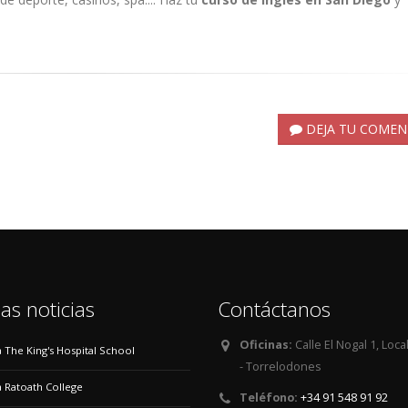
DEJA TU COMEN
as noticias
Contáctanos
Oficinas:
Calle El Nogal 1, Loca
 a The King's Hospital School
- Torrelodones
 a Ratoath College
Teléfono:
+34 91 548 91 92