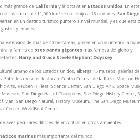
ad más grande de
California
y la octava en
Estados Unidos
. En este
 de sus límites de 11,000 km² se da cobijo a 18 ciudades.
San Diego
vierten en un destino turístico puntero a nivel mundial, y es que esta
 gustos y edades:
a extensión de más de 40 hectáreas, posee en un su interior la riqu
tra la familia de
osos panda gigantes
más famosa del globo y,
elefantes,
Harry and Grace Steele Elephant Odyssey
.
ltural urbano de los Estados Unidos, alberga 15 museos, galerías de
as. Entre los museos destacan: Centro Cultural de la Raza, Marston H
ic Arts, Reuben H Fleet, Science Center, San Diego Air & Space Mu
ve Museum, San Diego Hall of Champions, San Diego History Center, 
 Man, San Diego Natural, History Museum, The San Diego Museum 
l Center, WorldBeat Center.
a de aves peculiares difíciles de encontrar en otros ambientes.
máticos marinos
más importante del mundo