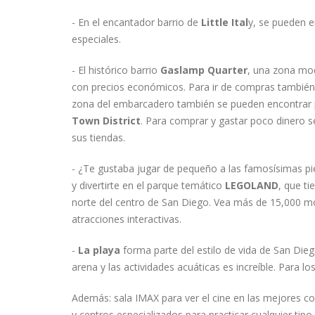
- En el encantador barrio de
Little Ital
y, se pueden 
especiales.
- El histórico barrio
Gaslamp Quarter
, una zona mod
con precios económicos. Para ir de compras también
zona del embarcadero también se pueden encontrar 
Town District
. Para comprar y gastar poco dinero 
sus tiendas.
- ¿Te gustaba jugar de pequeño a las famosísimas pi
y divertirte en el parque temático
LEGOLAND
, que t
norte del centro de San Diego. Vea más de 15,000 mo
atracciones interactivas.
-
La playa
forma parte del estilo de vida de San Diego
arena y las actividades acuáticas es increíble. Para
Además: sala IMAX para ver el cine en las mejores c
y centros especializados para practicar cualquier tipo