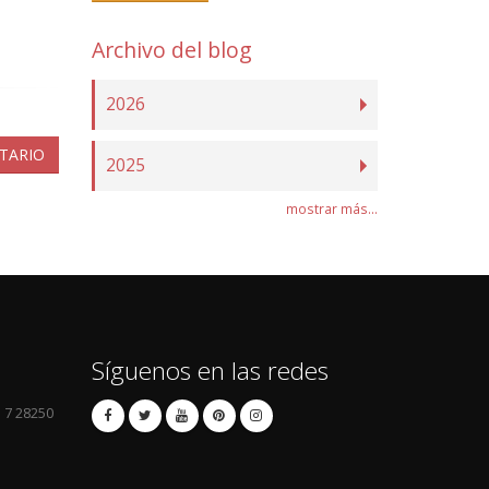
Archivo del blog
2026
TARIO
2025
mostrar más...
Síguenos en las redes
l 7 28250