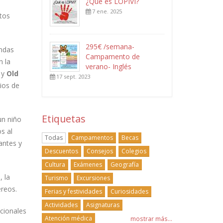
¿Qué es LOPIVI?
7 ene. 2025
tos
295€ /semana-
endas
Campamento de
n la
verano- Inglés
y
Old
17 sept. 2023
cios de
Etiquetas
un niño
s al
Todas
Campamentos
Becas
antes y
Descuentos
Consejos
Colegios
Cultura
Exámenes
Geografía
, la
Turismo
Excursiones
éreos.
Ferias y festividades
Curiosidades
Actividades
Asignaturas
cionales
Atención médica
mostrar más...