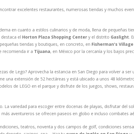
encontrar excelentes restaurantes, numerosas tiendas y muchos even
erna en cuanto a estilos culinarios y de moda, llena de pequeñas ti
 destaca el
Horton Plaza Shopping Center
y el distrito
Gaslight
. E
pequeñas tiendas y boutiques, en concreto, en
Fisherman's Village
se recomienda ir a
Tijuana
, en México por la cercanía y los bajos pre
ezas de Lego? Aprovecha la estancia en San Diego para volver a ser 
iene una extensión de 52 hectáreas y está ubicado a unos 48 kilómetro
delos de LEGO en el parque y disfrute de los juegos, shows, restaur
. La variedad para escoger entre docenas de playas, disfrutar del sol
 los más aventureros se ofrecen paseos en globo e incluso combates a
ondiciones, teatros, noventa y dos campos de golf, condiciones sensa
 de deporte, casinos, spa.... Haz tu
curso de inglés en San Diego
y