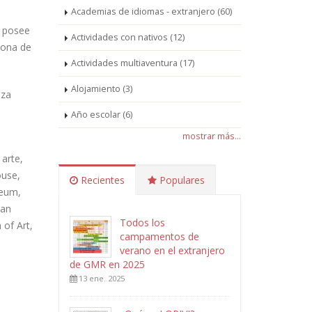
Academias de idiomas - extranjero (60)
posee
Actividades con nativos (12)
 zona de
Actividades multiaventura (17)
Alojamiento (3)
eza
Año escolar (6)
mostrar más...
 arte,
ouse,
Recientes
Populares
seum,
San
Todos los
of Art,
campamentos de
verano en el extranjero
de GMR en 2025
13 ene. 2025