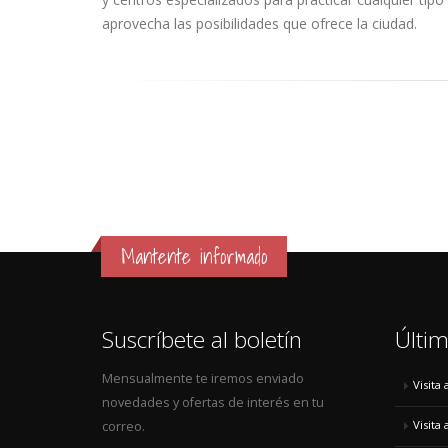
aprovecha las posibilidades que ofrece la ciudad.
Mantente informado
Suscríbete al boletín
Últim
Mensualmente te iremos enviado
Visita
novedades y ofertas de interés en tu
Visita
correo.