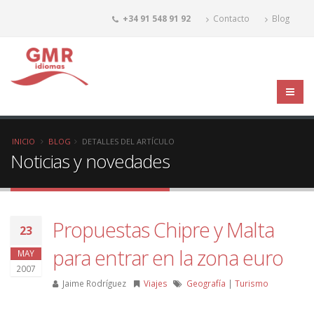
+34 91 548 91 92
Contacto
Blog
INICIO
BLOG
DETALLES DEL ARTÍCULO
Noticias y novedades
Propuestas Chipre y Malta
23
para entrar en la zona euro
MAY
2007
Jaime Rodríguez
Viajes
Geografía
|
Turismo