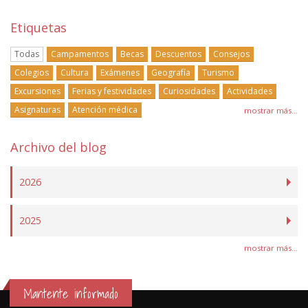
Etiquetas
Todas
Campamentos
Becas
Descuentos
Consejos
Colegios
Cultura
Exámenes
Geografía
Turismo
Excursiones
Ferias y festividades
Curiosidades
Actividades
Asignaturas
Atención médica
mostrar más...
Archivo del blog
2026
2025
mostrar más...
Mantente informado