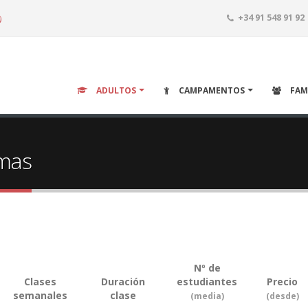
o
+34 91 548 91 92
ADULTOS
CAMPAMENTOS
FAM
omas
Nº de
Clases
Duración
estudiantes
Precio
semanales
clase
(media)
(desde)