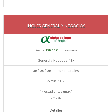
INGLÉS GENERAL Y NEGOCIOS
Desde
170,00 €
por semana
General y Negocios,
18+
30
ó
25
ó
20
clases semanales
55
min.
/clase
14
estudiantes (max.)
(9 media)
Detalles