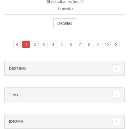
15
estudiantes (max.)
(11 media)
Detalles
1
2
3
4
5
6
7
8
9
10
DESTINO
TIPO
IDIOMA