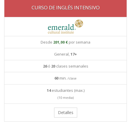
CURSO DE INGLÉS INTENSIVO
Desde
201,00 €
por semana
General,
17+
26
ó
20
clases semanales
60
min.
/clase
14
estudiantes (max.)
(10 media)
Detalles