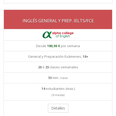
INGLÉS GENERAL Y PREP. IELTS/FCE
Desde
180,00 €
por semana
General y Preparación Exámenes,
18+
20
ó
25
clases semanales
55
min.
/clase
14
estudiantes (max.)
(9 media)
Detalles