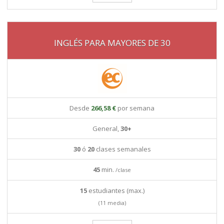
INGLÉS PARA MAYORES DE 30
Desde
266,58 €
por semana
General,
30+
30
ó
20
clases semanales
45
min.
/clase
15
estudiantes (max.)
(11 media)