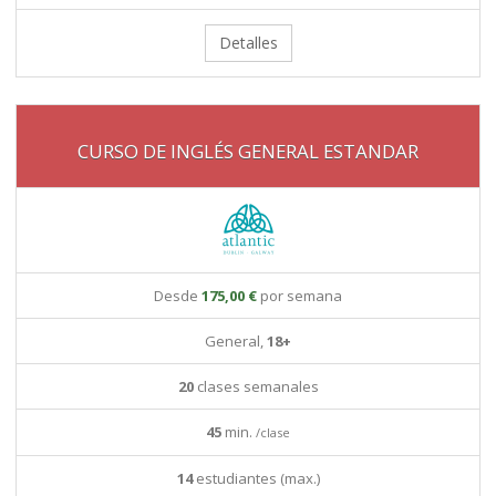
Detalles
CURSO DE INGLÉS GENERAL ESTANDAR
Desde
175,00 €
por semana
General,
18+
20
clases semanales
45
min.
/clase
14
estudiantes (max.)