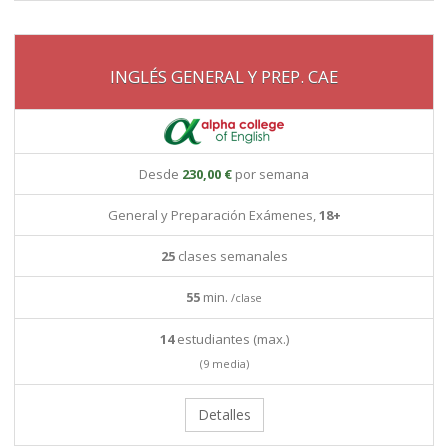
INGLÉS GENERAL Y PREP. CAE
Desde
230,00 €
por semana
General y Preparación Exámenes,
18+
25
clases semanales
55
min.
/clase
14
estudiantes (max.)
(9 media)
Detalles