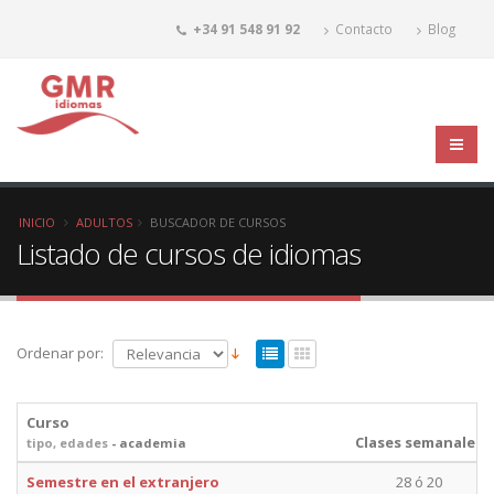
+34 91 548 91 92
Contacto
Blog
INICIO
ADULTOS
BUSCADOR DE CURSOS
Listado de cursos de idiomas
Ordenar por:
Curso
Clases semanales
tipo, edades
- academia
Semestre en el extranjero
28 ó 20