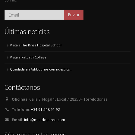
correo.
Enviar
Últimas noticias
Visita a The King's Hospital School
Visita a Ratoath College
Quedada en Ashbourne con nuestros...
Contáctanos
Oficinas:
Calle El Nogal 1, Local 7 28250 - Torrelodones
Teléfono:
+34 91 548 91 92
Email:
info@mundoenred.com
Síguenos en las redes