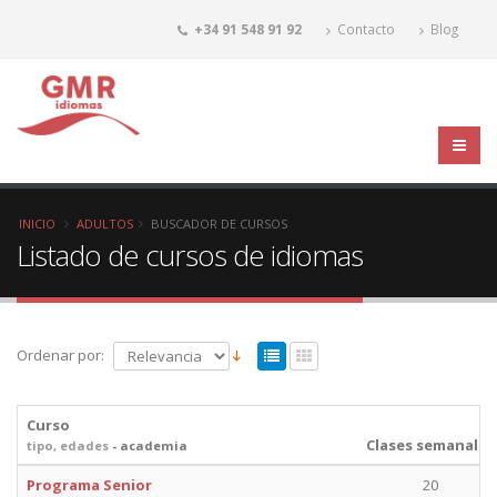
+34 91 548 91 92
Contacto
Blog
INICIO
ADULTOS
BUSCADOR DE CURSOS
Listado de cursos de idiomas
Ordenar por:
Curso
Clases semanales
tipo, edades
- academia
Programa Senior
20