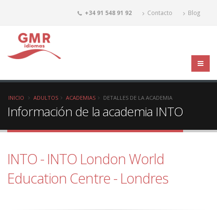
+34 91 548 91 92
Contacto
Blog
INICIO
ADULTOS
ACADEMIAS
DETALLES DE LA ACADEMIA
Información de la academia INTO
INTO - INTO London World
Education Centre - Londres