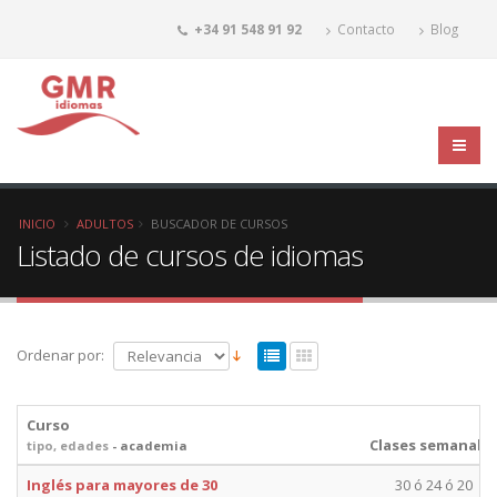
+34 91 548 91 92
Contacto
Blog
INICIO
ADULTOS
BUSCADOR DE CURSOS
Listado de cursos de idiomas
Ordenar por:
Curso
Clases semanale
tipo, edades
- academia
Inglés para mayores de 30
30 ó 24 ó 20