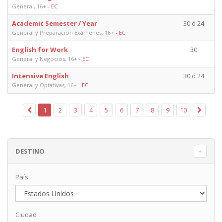
General, 16+
-
EC
Academic Semester / Year
30 ó 24
General y Preparación Exámenes, 16+
-
EC
English for Work
30
General y Negocios, 16+
-
EC
Intensive English
30 ó 24
General y Optativas, 16+
-
EC
1
2
3
4
5
6
7
8
9
10
DESTINO
País
Ciudad