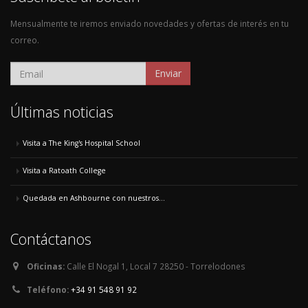
Mensualmente te iremos enviado novedades y ofertas de interés en tu
correo.
Enviar
Últimas noticias
Visita a The King's Hospital School
Visita a Ratoath College
Quedada en Ashbourne con nuestros...
Contáctanos
Oficinas:
Calle El Nogal 1, Local 7 28250 - Torrelodones
Teléfono:
+34 91 548 91 92