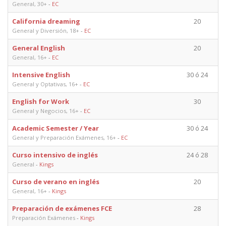
General, 30+
-
EC
California dreaming
20
General y Diversión, 18+
-
EC
General English
20
General, 16+
-
EC
Intensive English
30 ó 24
General y Optativas, 16+
-
EC
English for Work
30
General y Negocios, 16+
-
EC
Academic Semester / Year
30 ó 24
General y Preparación Exámenes, 16+
-
EC
Curso intensivo de inglés
24 ó 28
General
-
Kings
Curso de verano en inglés
20
General, 16+
-
Kings
Preparación de exámenes FCE
28
Preparación Exámenes
-
Kings