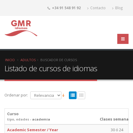
+34 91 548 91 92
Contacto
Blog
INICIO
ADULTOS
BUSCADOR DE CURSOS
Listado de cursos de idiomas
Ordenar por:
Curso
Clases semanale
tipo, edades
- academia
Academic Semester / Year
30 ó 24