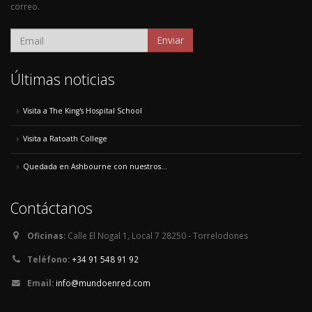
correo.
Enviar
Últimas noticias
Visita a The King's Hospital School
Visita a Ratoath College
Quedada en Ashbourne con nuestros...
Contáctanos
Oficinas:
Calle El Nogal 1, Local 7 28250 - Torrelodones
Teléfono:
+34 91 548 91 92
Email:
info@mundoenred.com