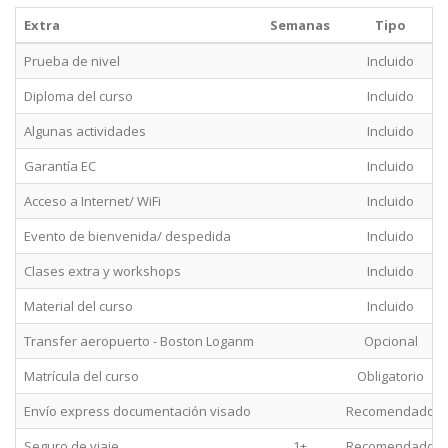
Extra
Semanas
Tipo
Prueba de nivel
Incluido
Diploma del curso
Incluido
Algunas actividades
Incluido
Garantía EC
Incluido
Acceso a Internet/ WiFi
Incluido
Evento de bienvenida/ despedida
Incluido
Clases extra y workshops
Incluido
Material del curso
Incluido
Transfer aeropuerto - Boston Loganm
Opcional
Matrícula del curso
Obligatorio
Envío express documentación visado
Recomendado
Seguro de viaje
1+
Recomendado