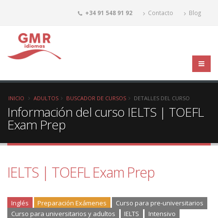
+34 91 548 91 92
Contacto
Blog
INICIO
ADULTOS
BUSCADOR DE CURSOS
DETALLES DEL CURSO
Información del curso IELTS | TOEFL
Exam Prep
IELTS | TOEFL Exam Prep
Inglés
Preparación Exámenes
Curso para pre-universitarios
Curso para universitarios y adultos
IELTS
Intensivo