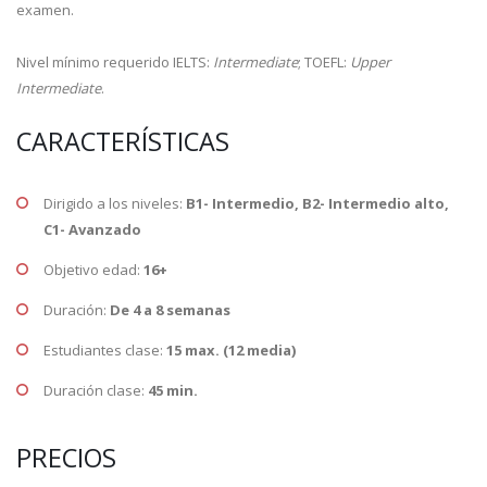
examen.
Nivel mínimo requerido IELTS:
Intermediate
; TOEFL:
Upper
Intermediate
.
CARACTERÍSTICAS
Dirigido a los niveles:
B1- Intermedio, B2- Intermedio alto,
C1- Avanzado
Objetivo edad:
16+
Duración:
De 4 a 8 semanas
Estudiantes clase:
15 max. (12 media)
Duración clase:
45 min.
PRECIOS