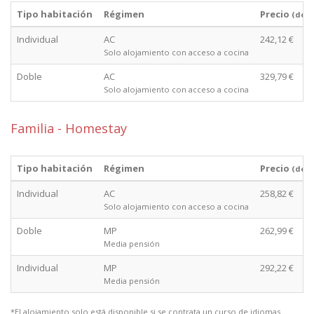
Tipo habitación
Régimen
Precio
(des
Individual
AC
242,12 €
Solo alojamiento con acceso a cocina
Doble
AC
329,79 €
Solo alojamiento con acceso a cocina
Familia - Homestay
Tipo habitación
Régimen
Precio
(des
Individual
AC
258,82 €
Solo alojamiento con acceso a cocina
Doble
MP
262,99 €
Media pensión
Individual
MP
292,22 €
Media pensión
*El alojamiento solo está disponible si se contrata un curso de idiomas