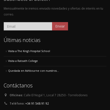
Mensualmente te iremos enviado novedades y ofertas de interés en tu
correo.
Enviar
Últimas noticias
Visita a The King's Hospital School
Visita a Ratoath College
Quedada en Ashbourne con nuestros...
Contáctanos
Oficinas:
Calle El Nogal 1, Local 7 28250 - Torrelodones
Teléfono:
+34 91 548 91 92