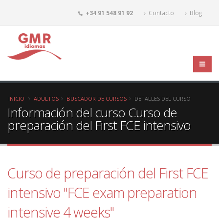
+34 91 548 91 92
Contacto
Blog
INICIO
ADULTOS
BUSCADOR DE CURSOS
DETALLES DEL CURSO
Información del curso Curso de
preparación del First FCE intensivo
Curso de preparación del First FCE
intensivo "FCE exam preparation
intensive 4 weeks"