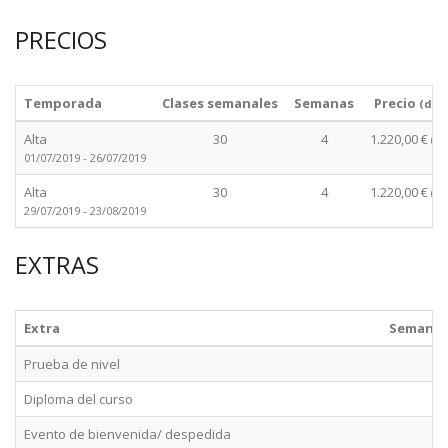
PRECIOS
Temporada
Clases semanales
Semanas
Precio
(des
Alta
30
4
1.220,00 €
(cu
01/07/2019 - 26/07/2019
Alta
30
4
1.220,00 €
(cu
29/07/2019 - 23/08/2019
EXTRAS
Extra
Semana
Prueba de nivel
Diploma del curso
Evento de bienvenida/ despedida