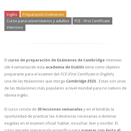
Inglés
Preparación Exámenes
Curso para universitarios y adultos
FCE - First Certificate
Intensivo
El
curso de preparación de Exámenes de Cambridge
intensivo
(de 4 semanas)
de esta
academia de Dublín
tiene como objetivo
prepararte para el examen del
FCE (First Certificate in English)
,
una de las titulaciones que otorga
Cambridge ESOL
. Estas son unas
de las titulaciones más populares a nivel mundial para no nativos de
idioma inglés.
El curso consta de
30 lecciones semanales
y en el tendrás la
oportunidad de practicar las 4 destrezas necesarias a dominar
exigidas en el examen oficial: hablar, escuchar, leer y escribir. El
curso imparte preparación específica para
superar con éxito el