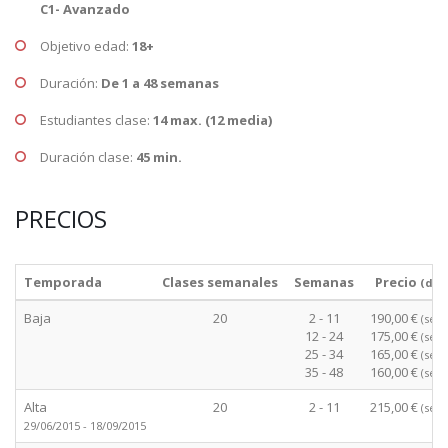
C1- Avanzado
Objetivo edad:
18+
Duración:
De 1 a 48 semanas
Estudiantes clase:
14 max. (12 media)
Duración clase:
45 min.
PRECIOS
Temporada
Clases semanales
Semanas
Precio
(des
Baja
20
2 - 11
190,00 €
(sem
12 - 24
175,00 €
(sem
25 - 34
165,00 €
(sem
35 - 48
160,00 €
(sem
Alta
20
2 - 11
215,00 €
(sem
29/06/2015 - 18/09/2015