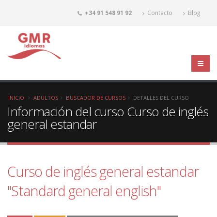
+34 91 548 91 92
Contacto
Blog
INICIO
ADULTOS
BUSCADOR DE CURSOS
DETALLES DEL CURSO
Información del curso Curso de inglés
general estandar
Curso de inglés general estandar
"Standard general english"