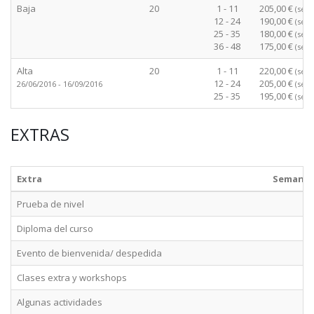
Baja
20
1 - 11
205,00 €
(sem
12 - 24
190,00 €
(sem
25 - 35
180,00 €
(sem
36 - 48
175,00 €
(sem
Alta
20
1 - 11
220,00 €
(sem
12 - 24
205,00 €
26/06/2016 - 16/09/2016
(sem
25 - 35
195,00 €
(sem
EXTRAS
Extra
Semana
Prueba de nivel
Diploma del curso
Evento de bienvenida/ despedida
Clases extra y workshops
Algunas actividades