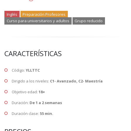
Inglés
Preparación Profesores
Curso para universitarios y adultos
Grupo reducido
CARACTERÍSTICAS
Código:
YLLTTC
Dirigido a los niveles:
C1- Avanzado, C2- Maestría
Objetivo edad:
18+
Duración:
De 1 a 2 semanas
Duración clase:
55 min.