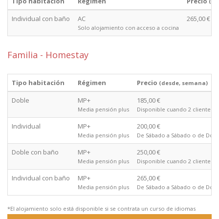
Tipo habitación
Régimen
Precio
(de
Individual con baño
AC
265,00 €
Solo alojamiento con acceso a cocina
Familia - Homestay
Tipo habitación
Régimen
Precio
(desde, semana)
Doble
MP+
185,00 €
Media pensión plus
Disponible cuando 2 clientes 
Individual
MP+
200,00 €
Media pensión plus
De Sábado a Sábado o de Domi
Doble con baño
MP+
250,00 €
Media pensión plus
Disponible cuando 2 clientes 
Individual con baño
MP+
265,00 €
Media pensión plus
De Sábado a Sábado o de Domi
*El alojamiento solo está disponible si se contrata un curso de idiomas