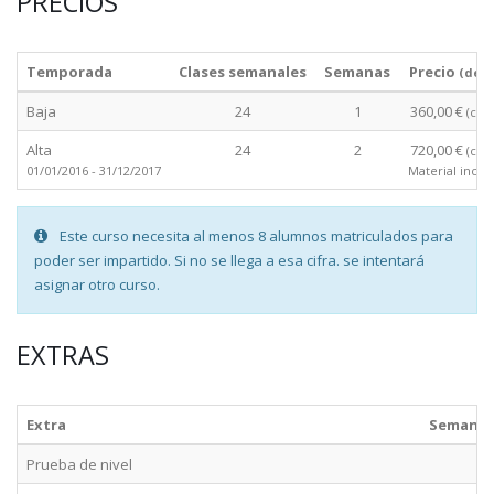
PRECIOS
Temporada
Clases semanales
Semanas
Precio
(desd
Baja
24
1
360,00 €
(cur
Alta
24
2
720,00 €
(cur
01/01/2016 - 31/12/2017
Material inclu
Este curso necesita al menos 8 alumnos matriculados para
poder ser impartido. Si no se llega a esa cifra. se intentará
asignar otro curso.
EXTRAS
Extra
Semana
Prueba de nivel