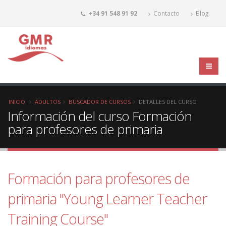
+34 91 548 91 92
Contacto
Blog
INICIO
ADULTOS
BUSCADOR DE CURSOS
DETALLES DEL CURSO
Información del curso Formación
para profesores de primaria
Formación para profesores de
primaria "Young Learner Teacher
Training Course"