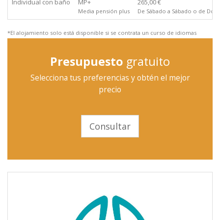
Individual con baño
MP+
265,00 €
Media pensión plus
De Sábado a Sábado o de Domi
*El alojamiento solo está disponible si se contrata un curso de idiomas
Presupuesto
gratuito
Selecciona tus preferencias y obtén el mejor
precio
Consultar