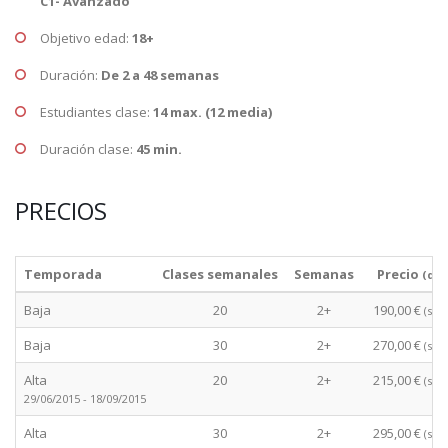
C1- Avanzado
Objetivo edad:
18+
Duración:
De 2 a 48 semanas
Estudiantes clase:
14 max. (12 media)
Duración clase:
45 min.
PRECIOS
Temporada
Clases semanales
Semanas
Precio
(des
Baja
20
2+
190,00 €
(sem
Baja
30
2+
270,00 €
(sem
Alta
20
2+
215,00 €
(sem
29/06/2015 - 18/09/2015
Alta
30
2+
295,00 €
(sem