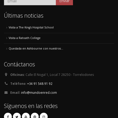
Enviar
Últimas noticias
Visita a The King's Hospital School
Visita a Ratoath College
Quedada en Ashbourne con nuestros...
Contáctanos
Oficinas:
Calle El Nogal 1, Local 7 28250 - Torrelodones
Teléfono:
+34 91 548 91 92
Email:
info@mundoenred.com
Síguenos en las redes