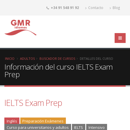
+34 91 548 91 92
Contacto
Blog
INICIO
ADULTOS
BUSCADOR DE CURSOS
DETALLES DEL CURSO
Información del curso IELTS Exam
Prep
IELTS Exam Prep
Inglés
Preparación Exámenes
Curso para universitarios y adultos
IELTS
Intensivo