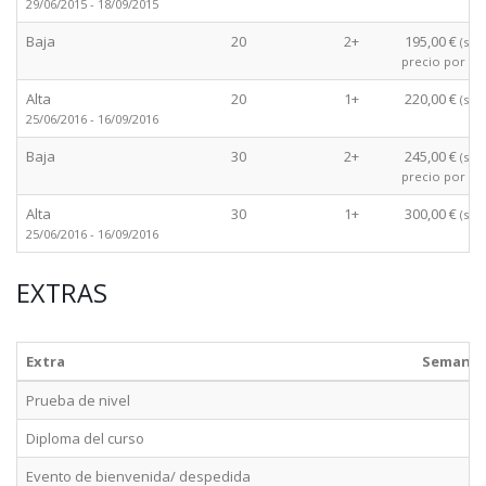
29/06/2015 - 18/09/2015
Baja
20
2+
195,00 €
(sem
precio por s
Alta
20
1+
220,00 €
(sem
25/06/2016 - 16/09/2016
Baja
30
2+
245,00 €
(sem
precio por s
Alta
30
1+
300,00 €
(sem
25/06/2016 - 16/09/2016
EXTRAS
Extra
Semana
Prueba de nivel
Diploma del curso
Evento de bienvenida/ despedida