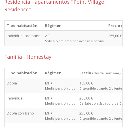
Residencia - apartamentos "Point Village
Residence"
Tipo habitación
Régimen
Precio
(de
Individual con baño
AC
265,00 €
Solo alojamiento con acceso a cocina
Familia - Homestay
Tipo habitación
Régimen
Precio
(desde, semana)
Doble
MP+
185,00 €
Media pensión plus
Disponible cuando 2 clientes 
Individual
MP+
200,00 €
Media pensión plus
De Sábado a Sábado o de Domi
Doble con baño
MP+
250,00 €
Media pensión plus
Disponible cuando 2 clientes 