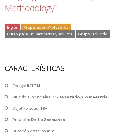
Methodology"
Inglés
Preparación Profesores
Curso para universitarios y adultos
Grupo reducido
CARACTERÍSTICAS
Código:
RCLTM
Dirigido a los niveles:
C1- Avanzado, C2- Maestría
Objetivo edad:
18+
Duración:
De 1 a 2 semanas
Duración clase:
55 min.