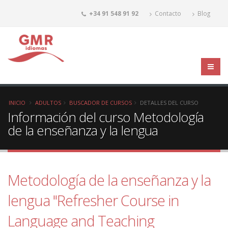
+34 91 548 91 92
Contacto
Blog
INICIO
ADULTOS
BUSCADOR DE CURSOS
DETALLES DEL CURSO
Información del curso Metodología
de la enseñanza y la lengua
Metodología de la enseñanza y la
lengua "Refresher Course in
Language and Teaching