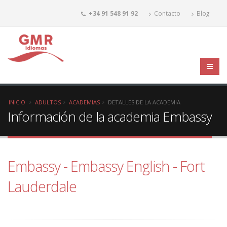
+34 91 548 91 92
Contacto
Blog
INICIO
ADULTOS
ACADEMIAS
DETALLES DE LA ACADEMIA
Información de la academia Embassy
Embassy - Embassy English - Fort
Lauderdale