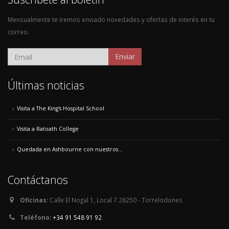
Mensualmente te iremos enviado novedades y ofertas de interés en tu
correo.
Enviar
Últimas noticias
Visita a The King's Hospital School
Visita a Ratoath College
Quedada en Ashbourne con nuestros...
Contáctanos
Oficinas:
Calle El Nogal 1, Local 7 28250 - Torrelodones
Teléfono:
+34 91 548 91 92