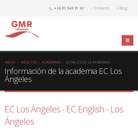
+34 91 548 91 92
Contacto
Blog
INICIO
ADULTOS
ACADEMIAS
DETALLES DE LA ACADEMIA
Información de la academia EC Los
Ángeles
EC Los Ángeles - EC English - Los
Ángeles