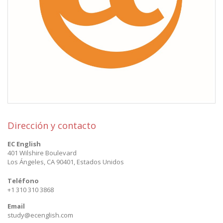
Dirección y contacto
EC English
401 Wilshire Boulevard
Los Ángeles
,
CA 90401
,
Estados Unidos
Teléfono
+1 310 310 3868
Email
study@ecenglish.com