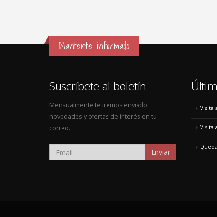
Mantente informado
Suscríbete al boletín
Últim
Mensualmente te iremos enviado
Visita
novedades y ofertas de interés en tu
Visita
correo.
Quedad
Enviar