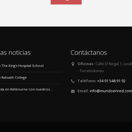
as noticias
Contáctanos
Oficinas:
Calle El Nogal 1, Loca
 a The King's Hospital School
- Torrelodones
 a Ratoath College
Teléfono:
+34 91 548 91 92
a en Ashbourne con nuestros...
Email:
info@mundoenred.com