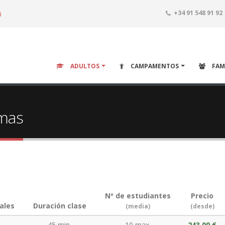
o
+34 91 548 91 92
ADULTOS
CAMPAMENTOS
FAM
omas
Nº de estudiantes
Precio
ales
Duración clase
(media)
(desde)
45 min.
10 max.
243,00 €