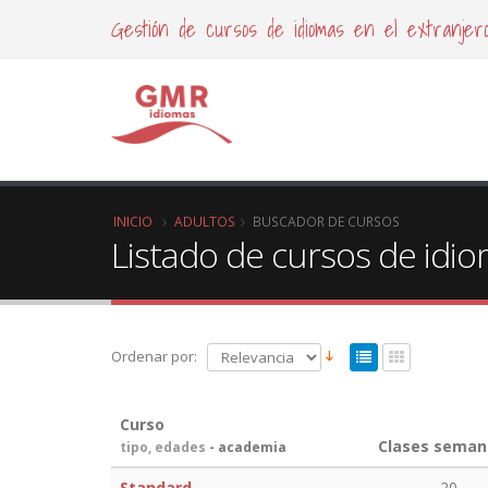
Gestión de cursos de idiomas en el extranjer
INICIO
ADULTOS
BUSCADOR DE CURSOS
Listado de cursos de idi
Ordenar por:
Curso
Clases seman
tipo, edades
- academia
Standard
20