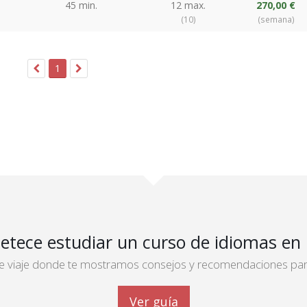
45 min.
12 max.
270,00 €
(10)
(semana)
1
etece estudiar un curso de idiomas en
 de viaje donde te mostramos consejos y recomendaciones para 
Ver guía