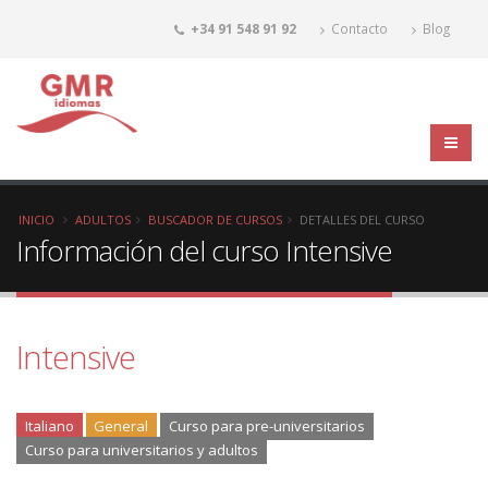
+34 91 548 91 92
Contacto
Blog
INICIO
ADULTOS
BUSCADOR DE CURSOS
DETALLES DEL CURSO
Información del curso Intensive
Intensive
Italiano
General
Curso para pre-universitarios
Curso para universitarios y adultos