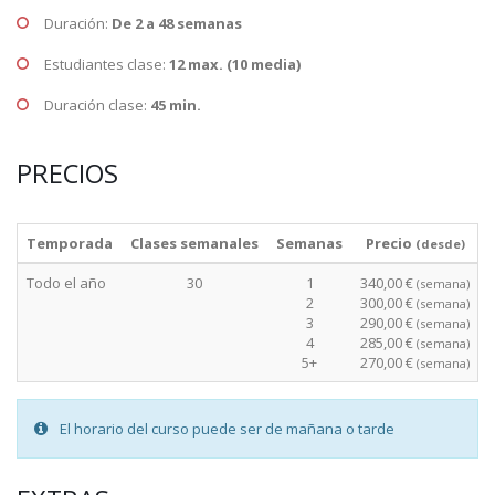
Duración:
De 2 a 48 semanas
Estudiantes clase:
12 max. (10 media)
Duración clase:
45 min.
PRECIOS
Temporada
Clases semanales
Semanas
Precio
(desde)
Todo el año
30
1
340,00 €
(semana)
2
300,00 €
(semana)
3
290,00 €
(semana)
4
285,00 €
(semana)
5+
270,00 €
(semana)
El horario del curso puede ser de mañana o tarde