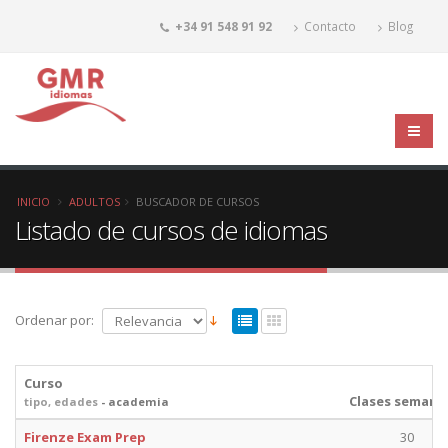
+34 91 548 91 92
Contacto
Blog
INICIO
ADULTOS
BUSCADOR DE CURSOS
Listado de cursos de idiomas
Ordenar por:
Curso
Clases semana
tipo, edades
- academia
Firenze Exam Prep
30