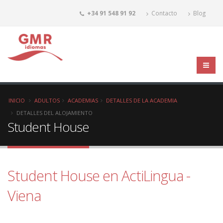
+34 91 548 91 92
Contacto
Blog
INICIO
ADULTOS
ACADEMIAS
DETALLES DE LA ACADEMIA
DETALLES DEL ALOJAMIENTO
Student House
Student House en ActiLingua -
Viena