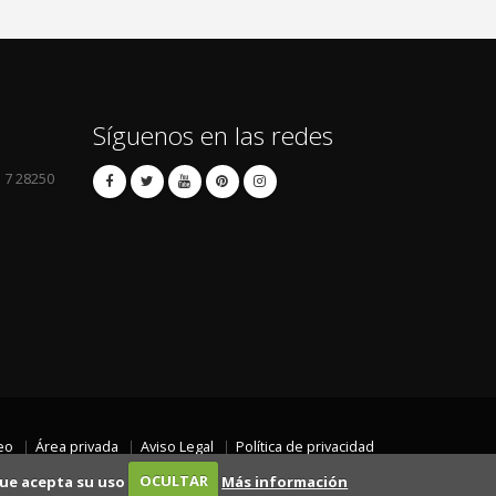
Síguenos en las redes
l 7 28250
eo
Área privada
Aviso Legal
Política de privacidad
 que acepta su uso
OCULTAR
Más información