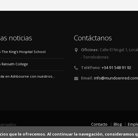
as noticias
Contáctanos
Oficinas:
Calle El Nogal 1, Loca
 a The King's Hospital School
- Torrelodones
 a Ratoath College
Teléfono:
+34 91 548 91 92
a en Ashbourne con nuestros...
Email:
info@mundoenred.com
Contacto
Blog
Empl
servados.
rvicios que le ofrecemos. Al continuar la navegación, consideramos