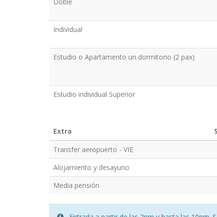
Doble
Individual
Estudio o Apartamento un dormitorio (2 pax)
Estudio individual Superior
Extra
Transfer aeropuerto - VIE
Alojamiento y desayuno
Media pensión
Entrada a partir de las 2pm y hasta las 10pm. S