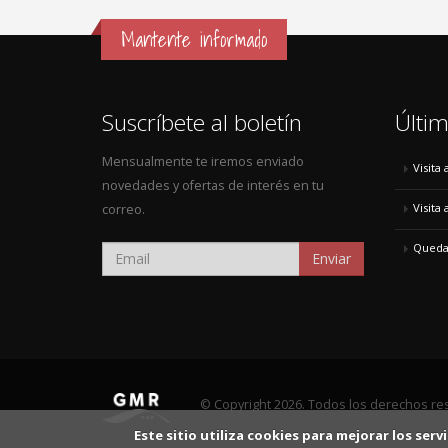
Mantente informado
Suscríbete al boletín
Últim
Mensualmente te iremos enviado
Visita
novedades y ofertas de interés en tu
Visita
correo.
Quedad
Enviar
© Copyright 2026. Todos los derechos re
Este sitio utiliza cookies para mejorar los se