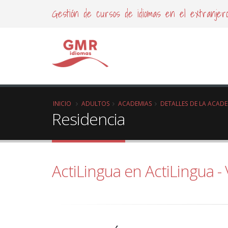
Gestión de cursos de idiomas en el extranjer
INICIO
ADULTOS
ACADEMIAS
DETALLES DE LA ACAD
Residencia
ActiLingua en ActiLingua -