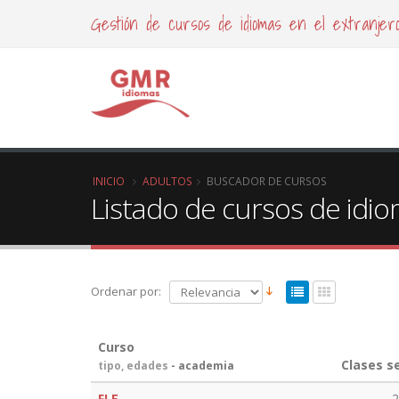
Gestión de cursos de idiomas en el extranjer
INICIO
ADULTOS
BUSCADOR DE CURSOS
Listado de cursos de idi
Ordenar por:
Curso
Clases s
tipo, edades
- academia
FLE
2