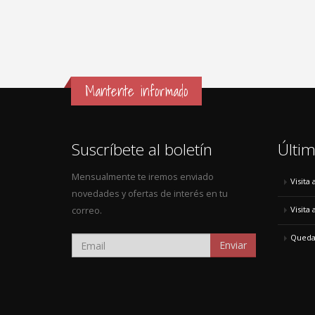
Mantente informado
Suscríbete al boletín
Últim
Mensualmente te iremos enviado
Visita
novedades y ofertas de interés en tu
Visita
correo.
Quedad
Enviar