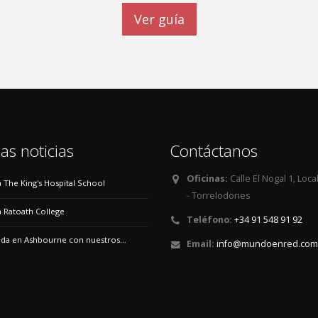
Ver guía
as noticias
Contáctanos
Oficinas:
Calle El Nogal 1, Loca
 a The King's Hospital School
- Torrelodones
 a Ratoath College
Teléfono:
+34 91 548 91 92
a en Ashbourne con nuestros...
Email:
info@mundoenred.com