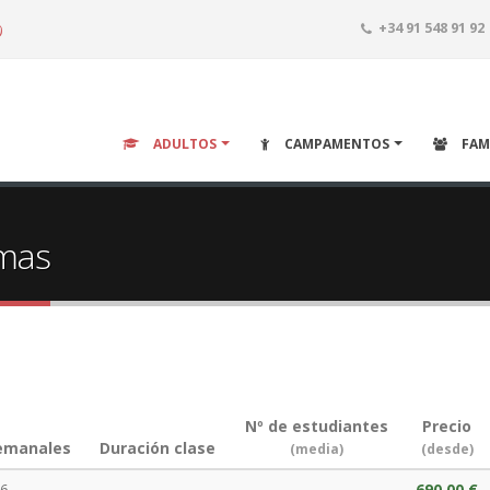
o
+34 91 548 91 92
ADULTOS
CAMPAMENTOS
FAM
omas
Nº de estudiantes
Precio
emanales
Duración clase
(media)
(desde)
6
690,00 €