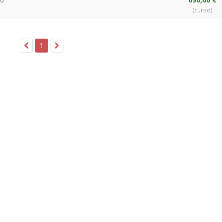
(curso)
1