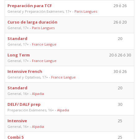
Preparación para TCF
29 ó 26
General y Preparación Exámenes, 17+
-
Paris Langues
Curso de larga duración
26 ó 20
General, 17+
-
Paris Langues
Standard
20
General, 17+
-
France Langue
Long Term
20 ó 26 ó 30
General, 17+
-
France Langue
Intensive French
30 ó 26
General y Optativas, 17+
-
France Langue
Standard
20
General, 16+
-
Alpadia
DELF/ DALF prep
30
Preparación Exámenes, 16+
-
Alpadia
Intensive
25
General, 16+
-
Alpadia
Combi 5
25