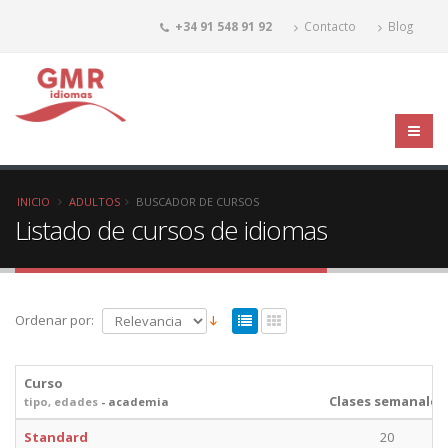
+34 91 548 91 92
Contacto
Blog
INICIO
ADULTOS
BUSCADOR DE CURSOS
Listado de cursos de idiomas
Ordenar por:
Curso
Clases semanales
tipo, edades
- academia
Standard
20