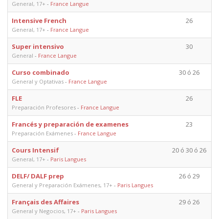
General, 17+
-
France Langue
Intensive French
26
General, 17+
-
France Langue
Super intensivo
30
General
-
France Langue
Curso combinado
30 ó 26
General y Optativas
-
France Langue
FLE
26
Preparación Profesores
-
France Langue
Francés y preparación de examenes
23
Preparación Exámenes
-
France Langue
Cours Intensif
20 ó 30 ó 26
General, 17+
-
Paris Langues
DELF/ DALF prep
26 ó 29
General y Preparación Exámenes, 17+
-
Paris Langues
Français des Affaires
29 ó 26
General y Negocios, 17+
-
Paris Langues