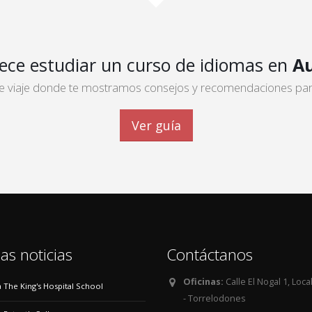
ece estudiar un curso de idiomas en
Au
 de viaje donde te mostramos consejos y recomendaciones para 
Ver guía
as noticias
Contáctanos
Oficinas:
Calle El Nogal 1, Loca
 a The King's Hospital School
- Torrelodones