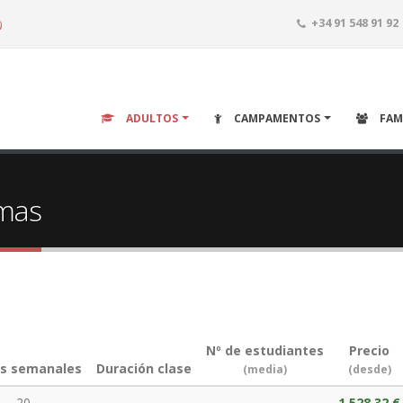
o
+34 91 548 91 92
ADULTOS
CAMPAMENTOS
FAM
omas
Nº de estudiantes
Precio
es semanales
Duración clase
(media)
(desde)
20
1.528,32 €