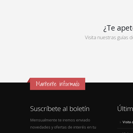
¿Te apet
Visita nuestras guías
Mantente informado
Suscríbete al boletín
Últim
Mensualmente te iremos enviado
Visita
novedades y ofertas de interés en tu