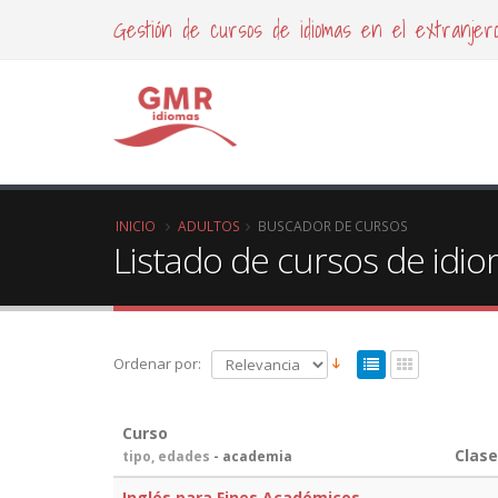
Gestión de cursos de idiomas en el extranjer
INICIO
ADULTOS
BUSCADOR DE CURSOS
Listado de cursos de idi
Ordenar por:
Curso
Clas
tipo, edades
- academia
Inglés para Fines Académicos