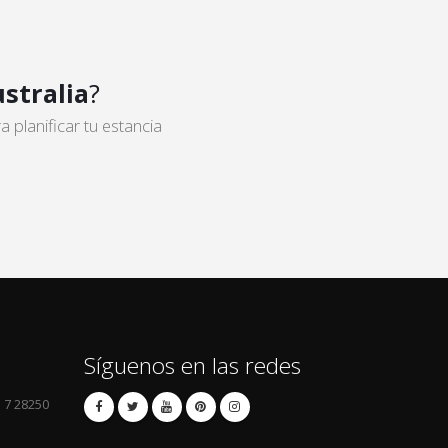
stralia
?
planificar tu estancia
Síguenos en las redes
l 7 28250