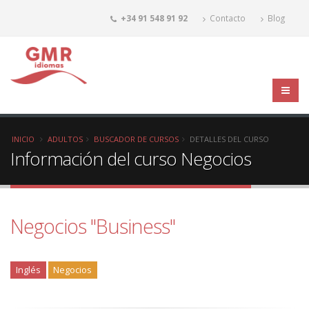
+34 91 548 91 92
Contacto
Blog
INICIO
ADULTOS
BUSCADOR DE CURSOS
DETALLES DEL CURSO
Información del curso Negocios
Negocios "Business"
Inglés
Negocios