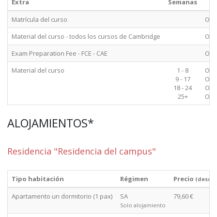
Extra
Semanas
Matrícula del curso
Obli
Material del curso - todos los cursos de Cambridge
Obli
Exam Preparation Fee - FCE - CAE
Obli
Material del curso
1 - 8
Obli
9 - 17
Obli
18 - 24
Obli
25+
Obli
ALOJAMIENTOS*
Residencia "Residencia del campus"
Tipo habitación
Régimen
Precio
(desde
Apartamento un dormitorio (1 pax)
SA
79,60 €
Solo alojamiento