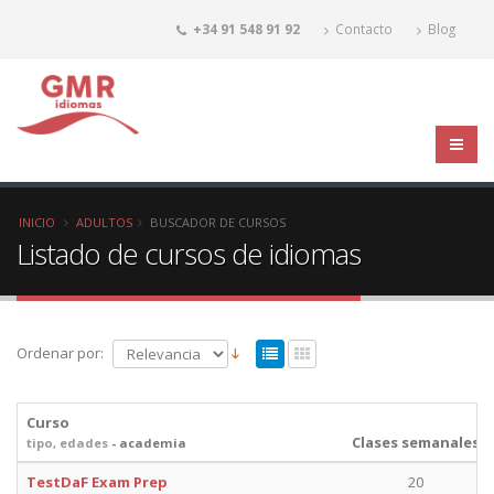
+34 91 548 91 92
Contacto
Blog
INICIO
ADULTOS
BUSCADOR DE CURSOS
Listado de cursos de idiomas
Ordenar por:
Curso
Clases semanales
tipo, edades
- academia
TestDaF Exam Prep
20