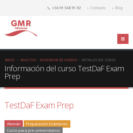
+34 91 548 91 92
Contacto
Blog
INICIO
ADULTOS
BUSCADOR DE CURSOS
DETALLES DEL CURSO
Información del curso TestDaF Exam
Prep
TestDaF Exam Prep
Alemán
Preparación Exámenes
Curso para pre-universitarios