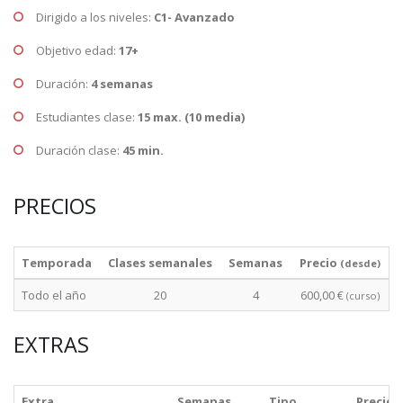
Dirigido a los niveles:
C1- Avanzado
Objetivo edad:
17+
Duración:
4 semanas
Estudiantes clase:
15 max. (10 media)
Duración clase:
45 min.
PRECIOS
Temporada
Clases semanales
Semanas
Precio
(desde)
Todo el año
20
4
600,00 €
(curso)
EXTRAS
Extra
Semanas
Tipo
Precio