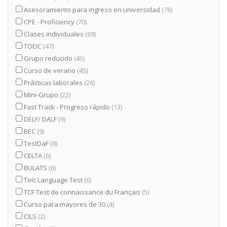
Asesoramiento para ingreso en universidad
(76)
CPE - Proficiency
(70)
Clases individuales
(69)
TOEIC
(47)
Grupo reducido
(45)
Curso de verano
(45)
Prácticas laborales
(26)
Mini-Grupo
(22)
Fast Track - Progreso rápido
(13)
DELF/ DALF
(9)
BEC
(9)
TestDaF
(8)
CELTA
(6)
BULATS
(6)
Telc Language Test
(6)
TCF Test de connaissance du Français
(5)
Curso para mayores de 30
(4)
CILS
(2)