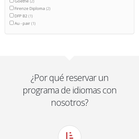
Goethe
(2)
Firenze Diploma
(2)
DFP B2
(1)
Au - pair
(1)
¿Por qué reservar un
programa de idiomas con
nosotros?