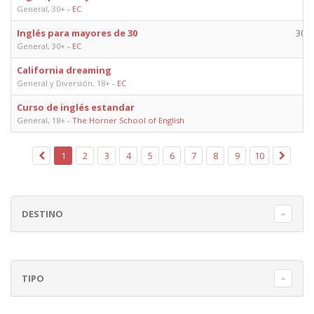
General, 30+
-
EC
Inglés para mayores de 30
30 ó
General, 30+
-
EC
California dreaming
2
General y Diversión, 18+
-
EC
Curso de inglés estandar
2
General, 18+
-
The Horner School of English
1
2
3
4
5
6
7
8
9
10
DESTINO
TIPO