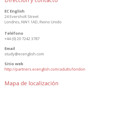
EC English
24 Eversholt Street
Londres
,
NW1 1AD
,
Reino Unido
Teléfono
+44 (0) 20 7242 3787
Email
study@ecenglish.com
Sitio web
http://partners.ecenglish.com/adults/london
Mapa de localización