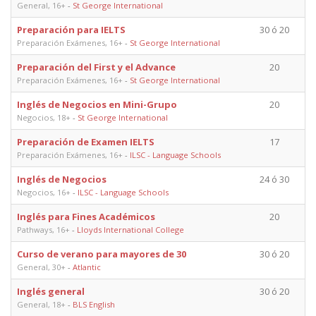
General, 16+
-
St George International
Preparación para IELTS
30 ó 20
Preparación Exámenes, 16+
-
St George International
Preparación del First y el Advance
20
Preparación Exámenes, 16+
-
St George International
Inglés de Negocios en Mini-Grupo
20
Negocios, 18+
-
St George International
Preparación de Examen IELTS
17
Preparación Exámenes, 16+
-
ILSC - Language Schools
Inglés de Negocios
24 ó 30
Negocios, 16+
-
ILSC - Language Schools
Inglés para Fines Académicos
20
Pathways, 16+
-
Lloyds International College
Curso de verano para mayores de 30
30 ó 20
General, 30+
-
Atlantic
Inglés general
30 ó 20
General, 18+
-
BLS English