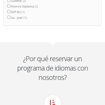
Goethe
(2)
Firenze Diploma
(2)
DFP B2
(1)
Au - pair
(1)
¿Por qué reservar un
programa de idiomas con
nosotros?