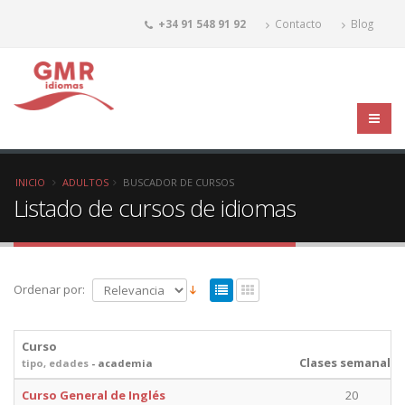
+34 91 548 91 92
Contacto
Blog
INICIO
ADULTOS
BUSCADOR DE CURSOS
Listado de cursos de idiomas
Ordenar por:
Curso
Clases semanales
tipo, edades
- academia
Curso General de Inglés
20