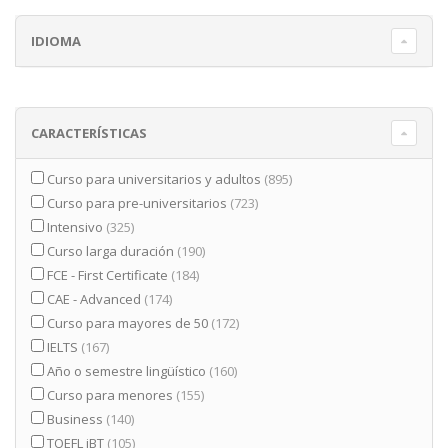
IDIOMA
CARACTERÍSTICAS
Curso para universitarios y adultos
(895)
Curso para pre-universitarios
(723)
Intensivo
(325)
Curso larga duración
(190)
FCE - First Certificate
(184)
CAE - Advanced
(174)
Curso para mayores de 50
(172)
IELTS
(167)
Año o semestre lingüístico
(160)
Curso para menores
(155)
Business
(140)
TOEFL iBT
(105)