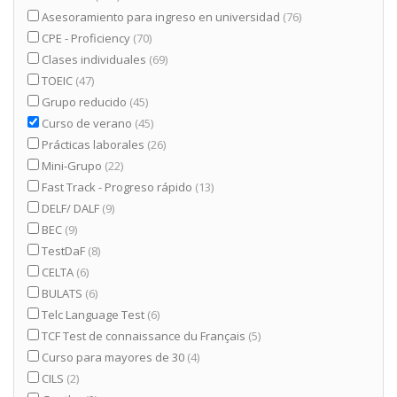
Asesoramiento para ingreso en universidad
(76)
CPE - Proficiency
(70)
Clases individuales
(69)
TOEIC
(47)
Grupo reducido
(45)
Curso de verano
(45)
Prácticas laborales
(26)
Mini-Grupo
(22)
Fast Track - Progreso rápido
(13)
DELF/ DALF
(9)
BEC
(9)
TestDaF
(8)
CELTA
(6)
BULATS
(6)
Telc Language Test
(6)
TCF Test de connaissance du Français
(5)
Curso para mayores de 30
(4)
CILS
(2)