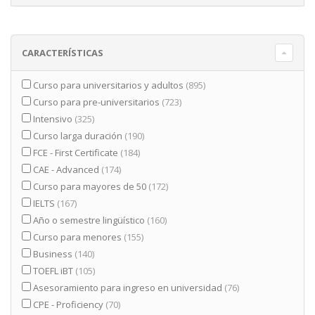
CARACTERÍSTICAS
Curso para universitarios y adultos
(895)
Curso para pre-universitarios
(723)
Intensivo
(325)
Curso larga duración
(190)
FCE - First Certificate
(184)
CAE - Advanced
(174)
Curso para mayores de 50
(172)
IELTS
(167)
Año o semestre lingüístico
(160)
Curso para menores
(155)
Business
(140)
TOEFL iBT
(105)
Asesoramiento para ingreso en universidad
(76)
CPE - Proficiency
(70)