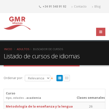
+34 91 548 91 92
Contacto
Blog
INICIO
ADULTOS
BUSCADOR DE CURSOS
Listado de cursos de idiomas
Ordenar por:
Curso
Clases semanales
tipo, edades
- academia
Metodología de la enseñanza y la lengua
26