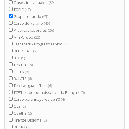
Clases individuales
(69)
TOEIC
(47)
Grupo reducido
(45)
Curso de verano
(45)
Prácticas laborales
(26)
Mini-Grupo
(22)
Fast Track - Progreso rápido
(13)
DELF/ DALF
(9)
BEC
(9)
TestDaF
(8)
CELTA
(6)
BULATS
(6)
Telc Language Test
(6)
TCF Test de connaissance du Français
(5)
Curso para mayores de 30
(4)
CILS
(2)
Goethe
(2)
Firenze Diploma
(2)
DFP B2
(1)