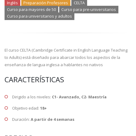
Inglés
Preparación Profesores
CELTA
Curso para mayores de 50
Curso para pre-universitarios
Curso para universitarios y adultos
El curso CELTA (Cambridge Certificate in English Language Teaching
to Adults) está diseñado para abarcar todos los aspectos de la
enseñanza de langua inglesa a hablantes no nativos
CARACTERÍSTICAS
Dirigido a los niveles:
C1- Avanzado, C2- Maestría
Objetivo edad:
18+
Duración:
A partir de 4 semanas