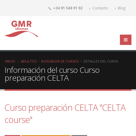
+34 91 548 91 92
Contacto
Blog
INICIO
ADULTOS
BUSCADOR DE CURSOS
DETALLES DEL CURSO
Información del curso Curso
preparación CELTA
Curso preparación CELTA "CELTA
course"