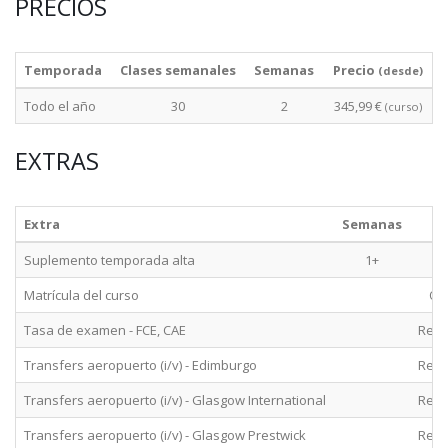
PRECIOS
Temporada
Clases semanales
Semanas
Precio
(desde)
Todo el año
30
2
345,99 €
(curso)
EXTRAS
Extra
Semanas
Suplemento temporada alta
1+
O
Matrícula del curso
Obl
Tasa de examen - FCE, CAE
Rec
Transfers aeropuerto (i/v) - Edimburgo
Rec
Transfers aeropuerto (i/v) - Glasgow International
Rec
Transfers aeropuerto (i/v) - Glasgow Prestwick
Rec