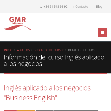
+34 91 548 91 92
Contacto
Blog
INICIO
ADULTOS
BUSCADOR DE CURSOS
DETALLES DEL CURSO
Información del curso Inglés aplicado
a los negocios
Inglés aplicado a los negocios
"Business English"