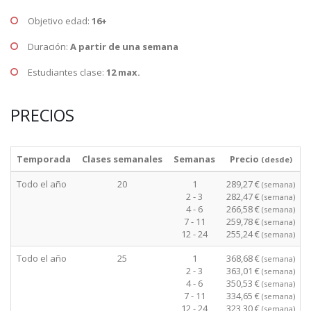
Objetivo edad:
16+
Duración:
A partir de una semana
Estudiantes clase:
12 max.
PRECIOS
Temporada
Clases semanales
Semanas
Precio
(desde)
Todo el año
20
1
289,27 €
(semana)
2 - 3
282,47 €
(semana)
4 - 6
266,58 €
(semana)
7 - 11
259,78 €
(semana)
12 - 24
255,24 €
(semana)
Todo el año
25
1
368,68 €
(semana)
2 - 3
363,01 €
(semana)
4 - 6
350,53 €
(semana)
7 - 11
334,65 €
(semana)
12 - 24
323,30 €
(semana)