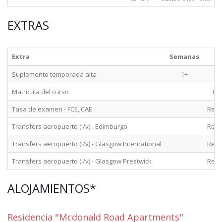
EXTRAS
Extra
Semanas
Suplemento temporada alta
1+
O
Matrícula del curso
Obl
Tasa de examen - FCE, CAE
Rec
Transfers aeropuerto (i/v) - Edimburgo
Rec
Transfers aeropuerto (i/v) - Glasgow International
Rec
Transfers aeropuerto (i/v) - Glasgow Prestwick
Rec
ALOJAMIENTOS*
Residencia "Mcdonald Road Apartments"