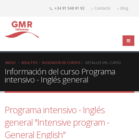
+34 91 548 91 92
Contacto
Blog
INICIO
ADULTOS
BUSCADOR DE CURSOS
DETALLES DEL CURSO
Información del curso Programa
intensivo - Inglés general
Programa intensivo - Inglés
general "Intensive program -
General English"