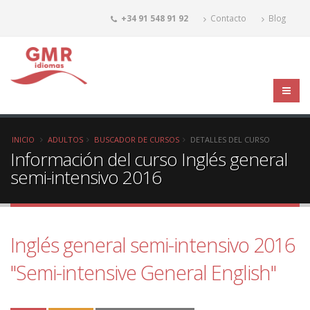
+34 91 548 91 92
Contacto
Blog
INICIO
ADULTOS
BUSCADOR DE CURSOS
DETALLES DEL CURSO
Información del curso Inglés general
semi-intensivo 2016
Inglés general semi-intensivo 2016
"Semi-intensive General English"