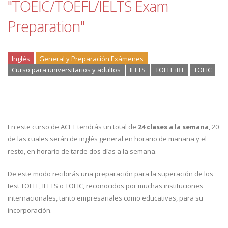
"TOEIC/TOEFL/IELTS Exam
Preparation"
Inglés
General y Preparación Exámenes
Curso para universitarios y adultos
IELTS
TOEFL iBT
TOEIC
En este curso de ACET tendrás un total de
24 clases a la semana
, 20
de las cuales serán de inglés general en horario de mañana y el
resto, en horario de tarde dos días a la semana.
De este modo recibirás una preparación para la superación de los
test TOEFL, IELTS o TOEIC, reconocidos por muchas instituciones
internacionales, tanto empresariales como educativas, para su
incorporación.