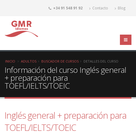
+34 91 548 91 92
Contacto
Blog
INICIO
ADULTOS
BUSCADOR DE CURSOS
DETALLES DEL CURSO
Información del curso Inglés general
+ preparación para
TOEFL/IELTS/TOEIC
Inglés general + preparación para
TOEFL/IELTS/TOEIC